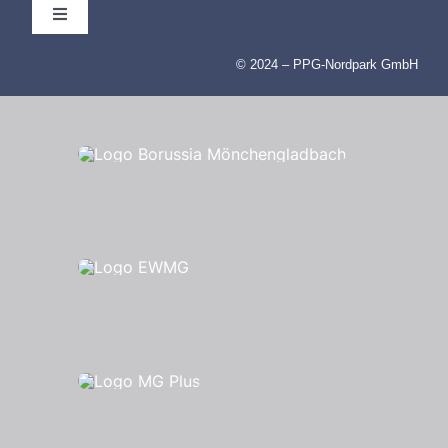
Toggle
Navigation
AGB
© 2024 – PPG-Nordpark GmbH
Impressum
Datenschutz