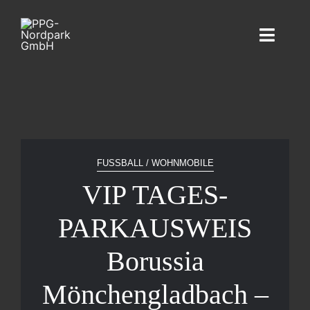
Zum
Inhalt
Toggle
springen
Navigati
Home
Parken
Anfahrt
FUSSBALL / WOHNMOBILE
VIP TAGES-
Veranstaltungsflächen
PARKAUSWEIS
Werbung
Borussia
Jobs
Mönchengladbach –