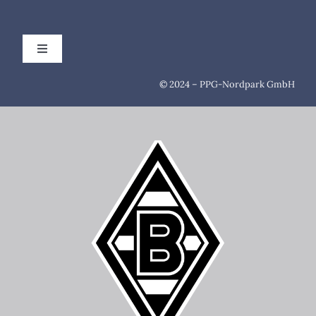
Toggle
Navigation
AGB
© 2024 – PPG-Nordpark GmbH
Impressum
Datenschutz