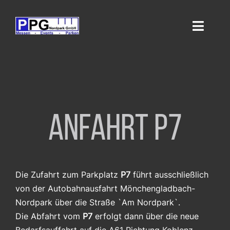
Zum
Inhalt
Toggle
springen
Navigati
Home
Parken
Anfahrt P7
Anfahrt
Veranstaltungsflächen
Die Zufahrt zum Parkplatz
P7
führt ausschließlich
Werbung
von der Autobahnausfahrt Mönchengladbach-
Nordpark über die Straße `Am Nordpark`.
Jobs
Die Abfahrt vom
P7
erfolgt dann über die neue